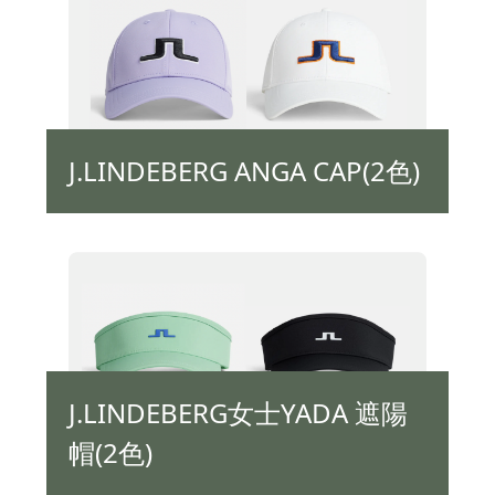
J.LINDEBERG ANGA CAP(2色)
J.LINDEBERG女士YADA 遮陽
帽(2色)