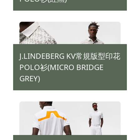
J.LINDEBERG KV常規版型印花
POLO衫(MICRO BRIDGE
GREY)