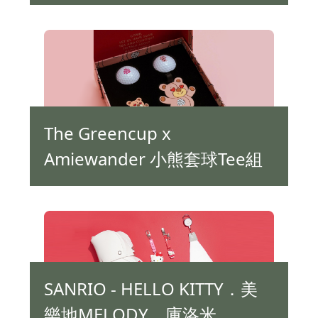
The Greencup x
Amiewander 小熊套球Tee組
SANRIO - HELLO KITTY．美
樂地MELODY．庫洛米