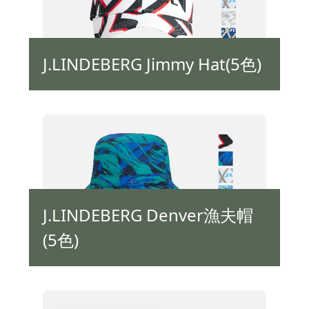
J.LINDEBERG Jimmy Hat(5色)
J.LINDEBERG Denver漁夫帽
(5色)