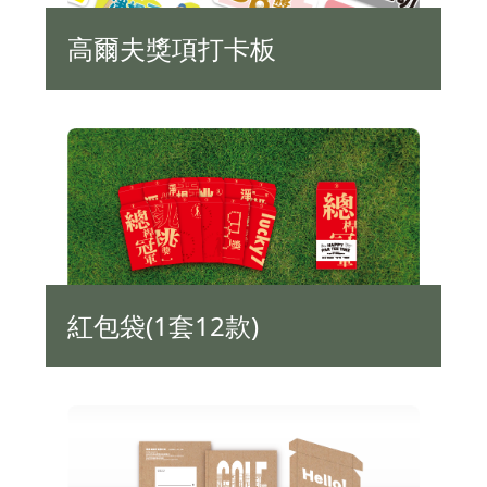
高爾夫獎項打卡板
紅包袋(1套12款)