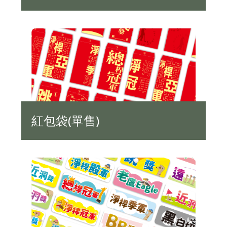
紅包袋(單售)