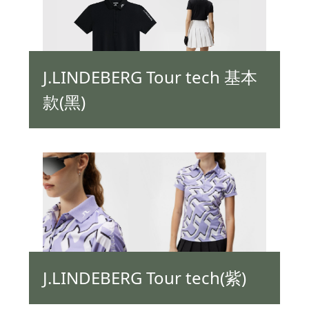
J.LINDEBERG Tour tech 基本
款(黑)
J.LINDEBERG Tour tech(紫)