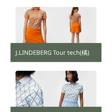
J.LINDEBERG Tour tech(橘)