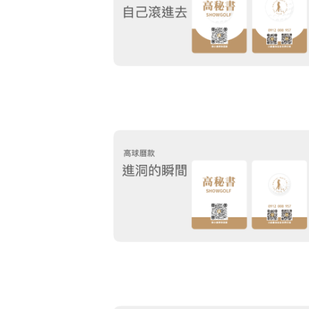
進洞超開心
摩羯座