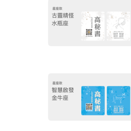
滿牡羊座
感巨蟹座