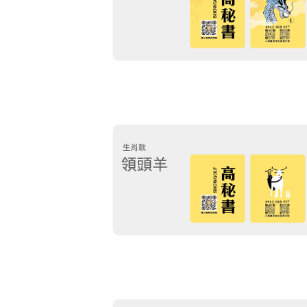
碼 一切一推抓鳥
～～