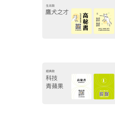
一種高貴的紳士運
向太空一桿進洞