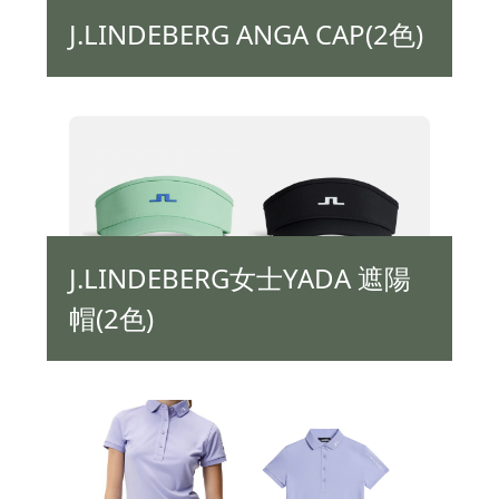
J.LINDEBERG ANGA CAP(2色)
J.LINDEBERG女士YADA 遮陽
帽(2色)