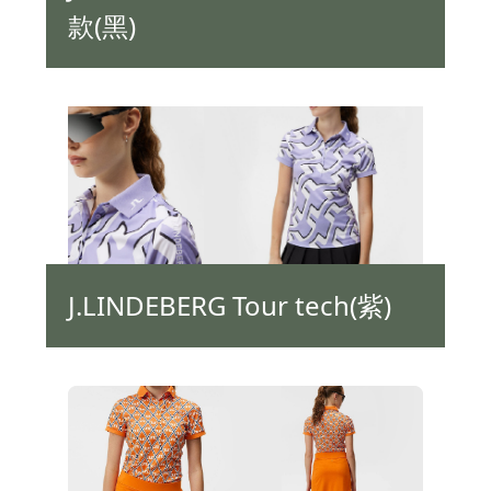
款(黑)
J.LINDEBERG Tour tech(紫)