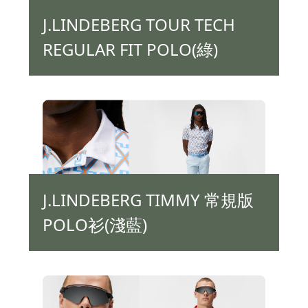
J.LINDEBERG TOUR TECH
REGULAR FIT POLO(綠)
J.LINDEBERG TIMMY 常規版
POLO衫(淺藍)