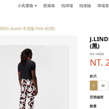
小高選物
部落格
找球場
找保險
球場菜
EBERG Austin 常規版 Polo 衫(黑)
J.LIN
(黑)
NT. 4980
NT. 
款式
S
M
型號編號
數量