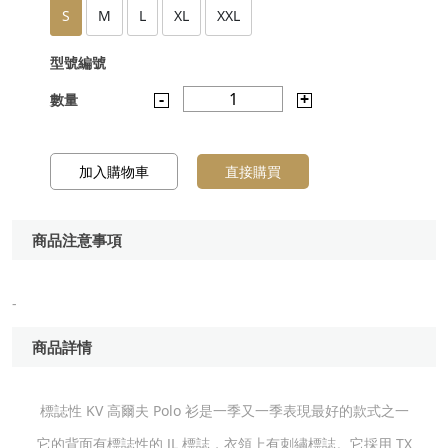
S
M
L
XL
XXL
型號編號
-
1
+
數量
加入購物車
直接購買
商品注意事項
-
商品詳情
標誌性 KV 高爾夫 Polo 衫是一季又一季表現最好的款式之一
它的背面有標誌性的 JL 標誌，衣領上有刺繡標誌。它採用 TX