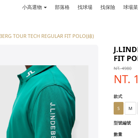
小高選物
部落格
找球場
找保險
球場菜
EBERG TOUR TECH REGULAR FIT POLO(綠)
J.LIN
FIT P
NT. 4980
NT. 
款式
S
M
型號編號
數量