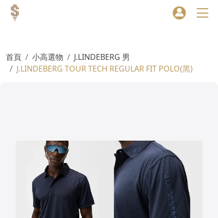
首頁
小高選物
J.LINDEBERG 男
J.LINDEBERG TOUR TECH REGULAR FIT POLO(黑)