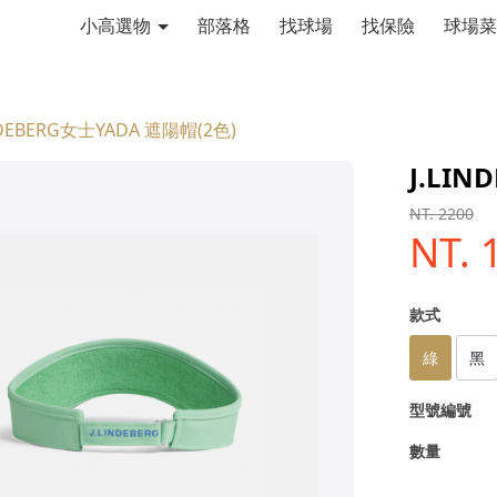
小高選物
部落格
找球場
找保險
球場菜
NDEBERG女士YADA 遮陽帽(2色)
J.LI
NT. 2200
NT. 
款式
綠
黑
型號編號
數量