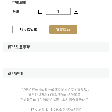
型號編號
-
1
+
數量
加入購物車
直接購買
商品注意事項
-
商品詳情
我們的經典袖套是一般傳統罩衫的完美替代品，
幾乎能搭配任何運動服飾的絕佳選擇。
它速乾又能提供涼爽的感覺，非常適合夏天使用。
87%
& 13%
(
)
尼龍
氨綸
非環保尼龍