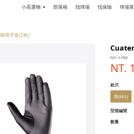
小高選物
部落格
找球場
找保險
球場菜
led 御用手套(2色)
Cuate
NT. 1780
NT. 
款式
黑(M/L)
型號編號
數量