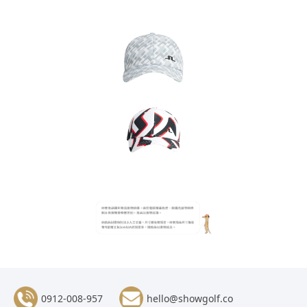
0912-008-957
hello@showgolf.co