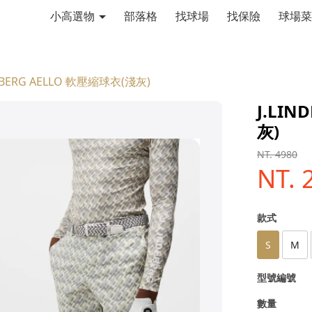
小高選物
部落格
找球場
找保險
球場菜
DEBERG AELLO 軟壓縮球衣(淺灰)
J.LIN
灰)
NT. 4980
NT. 
款式
S
M
型號編號
數量