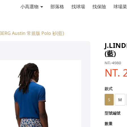
小高選物
部落格
找球場
找保險
球場菜
EBERG Austin 常規版 Polo 衫(藍)
J.LIN
(藍)
NT. 4980
NT. 
款式
S
M
型號編號
數量