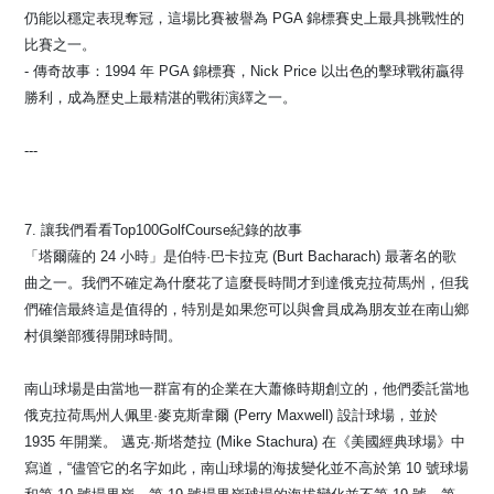
仍能以穩定表現奪冠，這場比賽被譽為 PGA 錦標賽史上最具挑戰性的
比賽之一。
- 傳奇故事：1994 年 PGA 錦標賽，Nick Price 以出色的擊球戰術贏得
勝利，成為歷史上最精湛的戰術演繹之一。
---
7. 讓我們看看Top100GolfCourse紀錄的故事
「塔爾薩的 24 小時」是伯特·巴卡拉克 (Burt Bacharach) 最著名的歌
曲之一。我們不確定為什麼花了這麼長時間才到達俄克拉荷馬州，但我
們確信最終這是值得的，特別是如果您可以與會員成為朋友並在南山鄉
村俱樂部獲得開球時間。
南山球場是由當地一群富有的企業在大蕭條時期創立的，他們委託當地
俄克拉荷馬州人佩里·麥克斯韋爾 (Perry Maxwell) 設計球場，並於
1935 年開業。 邁克·斯塔楚拉 (Mike Stachura) 在《美國經典球場》中
寫道，“儘管它的名字如此，南山球場的海拔變化並不高於第 10 號球場