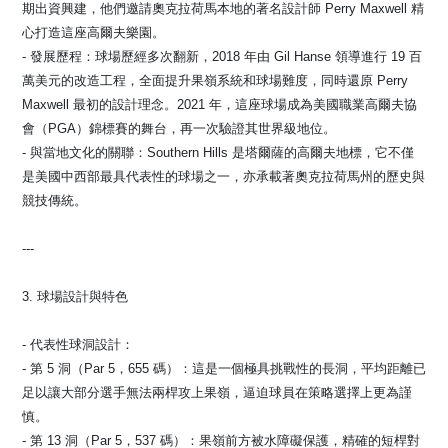
期出資興建，他們邀請奧克拉荷馬本地的著名設計師 Perry Maxwell 精
心打造這座高爾夫樂園。
- 發展歷程：球場歷經多次翻新，2018 年由 Gil Hanse 領導進行 19 百
萬美元的改造工程，全面提升果嶺系統和球場難度，同時還原 Perry
Maxwell 最初的設計理念。2021 年，這座球場成為美國職業高爾夫協
會（PGA）錦標賽的舞台，再一次驗證其世界級地位。
- 與當地文化的關聯：Southern Hills 是塔爾薩的高爾夫地標，它不僅
是美國中西部最具代表性的球場之一，亦承載著奧克拉荷馬州的歷史與
競技傳統。
---
3. 球場設計與特色 ️
- 代表性球洞設計：
- 第 5 洞（Par 5，655 碼）：這是一個極具挑戰性的長洞，平均距離已
足以讓大部分選手無法兩桿攻上果嶺，逼迫球員在策略選擇上更為謹
慎。
- 第 13 洞（Par 5，537 碼）：果嶺前方被水障礙保護，精確的短桿對