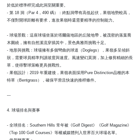
於低於標準桿完成此洞至關重要。
- 第 18 洞（Par 4，490 碼）：終點洞帶有高低起伏，果嶺地勢較高，
不僅對開球距離有要求，進攻果嶺時還需要精準的控制能力。
- 球場景觀：這座球場坐落於塔爾薩地區的丘陵地帶，被茂密的落葉喬
木圍繞，擁有自然溪流穿插其中，景色典雅而挑戰十足。
- 地形與挑戰：球場擁有多個彎曲的球道（Doglegs），果嶺多呈傾斜
狀，需要球員精準判讀坡度與速度。風速變幻莫測，加上修剪精細的長
草，使得擊球策略更具挑戰性。
- 果嶺設計：2019 年重建後，果嶺表面採用Pure Distinction品種的本
特草（Bentgrass），確保平滑且快速的推桿條件。
---
4. 球場排名與賽事
- 全球排名：Southern Hills 常年被《Golf Digest》《Golf Magazine》
《Top 100 Golf Courses》等權威媒體列入世界百大球場名單。