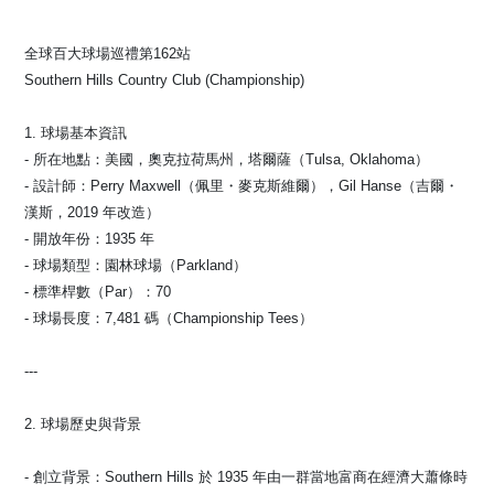
全球百大球場巡禮第162站
Southern Hills Country Club (Championship)
1. 球場基本資訊 ️‍️️‍️
- 所在地點：美國，奧克拉荷馬州，塔爾薩（Tulsa, Oklahoma）
- 設計師：Perry Maxwell（佩里・麥克斯維爾），Gil Hanse（吉爾・
漢斯，2019 年改造）
- 開放年份：1935 年
- 球場類型：園林球場（Parkland）
- 標準桿數（Par）：70
- 球場長度：7,481 碼（Championship Tees）
---
2. 球場歷史與背景 ️
- 創立背景：Southern Hills 於 1935 年由一群當地富商在經濟大蕭條時