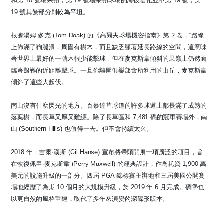
和第 10 號場果嶺，第 19 號場果嶺球場的海拔變化並不第 19 號，第
19 號其餘部分則較為平坦。
根據湯姆·多克 (Tom Doak) 的《高爾夫球場機密指南》第 2 卷，“路線
上佈滿了狗腿洞，周圍有樹木，而且缺乏顯著延長路線的空間，這意味
著世界上最好的一號木很少能擊球，但在麥克斯韋傾斜的果嶺上仍然面
臨著艱難的近距離擊球。一旦你離開俱樂部會所利用的山丘，麥克斯韋
傾斜了這些大起伏。
南山沒有什麼閃光的地方。百慕達草球道的許多球道上都長滿了成熟的
落葉樹，而長草又厚又難纏。除了長草區和 7,481 碼的冠軍賽場外，南
山 (Southern Hills) 也值得一去。但不會持續太久。
2018 年，吉爾·漢斯 (Gil Hanse) 宣布將帶頭開展一項廣泛的項目，旨
在恢復佩里·麥克斯韋 (Perry Maxwell) 的經典設計，作為耗資 1,900 萬
美元的設施升級的一部分。四屆 PGA 錦標賽主辦地和三屆美國公開賽
場地經歷了為期 10 個月的大規模升級，於 2019 年 6 月完成。碉堡也
以更自然的風格重建，取代了多年來演變的深碟形版本。