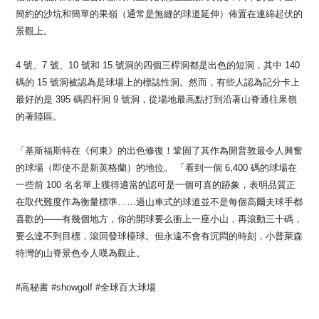
簡約的沙坑和簡單的果嶺（通常是無縫的球道延伸）佈置在連綿起伏的
景觀上。
4 號、7 號、10 號和 15 號洞的四個三桿洞都是出色的短洞，其中 140
碼的 15 號洞被認為是球場上的標誌性洞。然而，有些人認為記分卡上
最好的是 395 碼四杆洞 9 號洞，從場地最高點打到沿著山脊通往果嶺
的著陸區。
「基斯福斯特在《何東》的出色修復！鞏固了其作為開普敦最令人興奮
的球場（即使不是新英格蘭）的地位。 「看到一個 6,400 碼的球場在
一些前 100 名名單上獲得適當的認可是一個可喜的跡象，表明品質正
在取代難度作為衡量標準……過山車式的球道並不是每個高爾夫球手都
喜歡的——有幾個地方，你的開球要么衝上一座小山，再滾動三十碼，
要么達不到目標，滾回發球檯球。但永遠不會有沉悶的時刻，小普萊森
特灣的山脊景色令人嘆為觀止。
#高秘書 #showgolf #全球百大球場