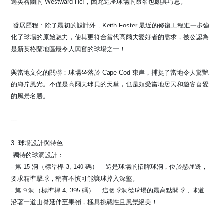
過英格蘭的 Westward Ho!，因此這座球場的命名也頗具巧思。
️ 發展歷程：除了最初的設計外，Keith Foster 最近的修復工程進一步強
化了球場的原始魅力，使其更符合當代高爾夫愛好者的需求，被公認為
是新英格蘭地區最令人興奮的球場之一！
與當地文化的關聯：球場坐落於 Cape Cod 東岸，捕捉了當地令人驚艷
的海岸風光。不僅是高爾夫球員的天堂，也是頗受當地居民和遊客喜愛
的風景名勝。
---
3. 球場設計與特色
️‍️ 獨特的球洞設計：
- 第 15 洞（標準桿 3, 140 碼） – 這是球場的招牌球洞，位於懸崖邊，
要求精準擊球，稍有不慎可能讓球掉入深壑。
- 第 9 洞（標準桿 4, 395 碼） – 這個球洞從球場的最高點開球，球道
沿著一道山脊延伸至果嶺，極具挑戰性且風景絕美！