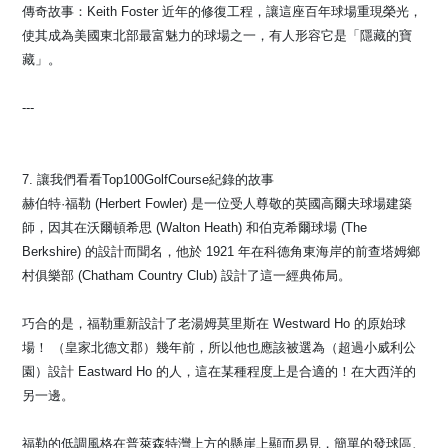
傳奇故事：Keith Foster 近年的修復工程，讓這座百年球場重現榮光，
使其成為美國東北部最富魅力的球場之一，有人形容它是「隱藏的寶
藏」。
---
7. 讓我們看看Top100GolfCourse紀錄的故事
赫伯特·福勒 (Herbert Fowler) 是一位受人尊敬的英國高爾夫球場建築
師，因其在沃爾頓希思 (Walton Heath) 和伯克希爾球場 (The
Berkshire) 的設計而聞名，他於 1921 年在科德角東海岸的前查塔姆鄉
村俱樂部 (Chatham Country Club) 設計了這一經典佈局。
巧合的是，福勒重新設計了老湯姆莫里斯在 Westward Ho 的原始球
場！ （皇家北德文郡）幾年前，所以他也應該被選為（超過小威利公
園）設計 Eastward Ho 的人，這在某種程度上是合適的！在大西洋的
另一邊。
福勒的低調風格在普萊森特灣上方的懸崖上顯而易見，簡單的發球區、