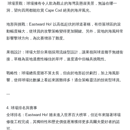
️ 球場景觀：球場擁有令人歎為觀止的海灣及懸崖美景，無論在哪一
洞，望向四周都能欣賞 Cape Cod 絕美的海岸風光。
地形與挑戰：Eastward Ho! 以高低起伏的球道著稱，有些落球區的滾
動幅度極大，使球員的攻擊策略變得更加關鍵。另外，當地的海風時常
影響擊球方向，為比賽增添了難度️。
果嶺設計：球場大部分果嶺採用流線型設計，讓果嶺與球道幾乎無縫銜
接，草種為當地適應性極佳的草坪，速度適中但極具挑戰性。
戰略性：球場總長度雖不算太長，但由於地形起伏劇烈，加上海風影
響，使得球場比數據上看起來困難得多！適合策略靈活的技術型球員。
---
4. 球場排名與賽事
全球排名：Eastward Ho! 雖未進入世界百大榜單，但近年來隨著球場
修復工程完成，其獨特性和歷史價值逐漸獲得更多高爾夫愛好者的認
可️。