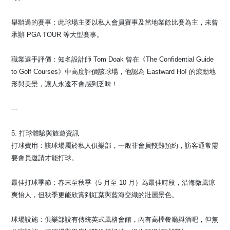
舉辦過的賽事：此球場主要以私人會員賽事及當地業餘比賽為主，未曾
承辦 PGA TOUR 等大型賽事。
職業選手評價：知名設計師 Tom Doak 曾在《The Confidential Guide
to Golf Courses》中高度評價該球場，他認為 Eastward Ho! 的滾動地
形與美景，讓人永遠不會感到乏味！
---
5. 打球體驗與旅遊資訊
打球費用：該球場屬於私人俱樂部，一般非會員較難預約，訪客通常需
要會員邀請才能打球。
最佳打球季節：春末至秋季（5 月至 10 月）為最佳時段，沿海微風涼
爽怡人，但秋季更能欣賞到紅葉與藍海交織的壯麗景色。
球場設施：俱樂部設有傳統英式風格會館，內有高檔餐廳與酒吧，但無