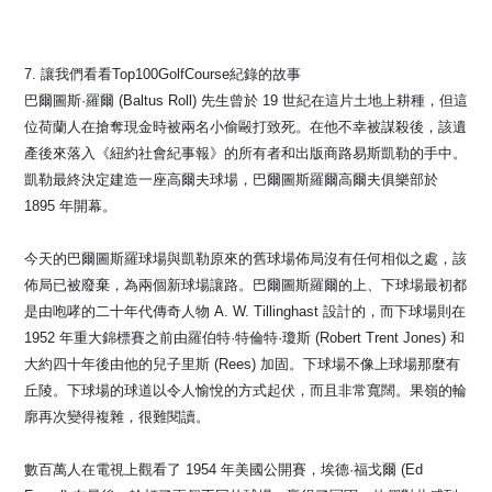
7. 讓我們看看Top100GolfCourse紀錄的故事
巴爾圖斯·羅爾 (Baltus Roll) 先生曾於 19 世紀在這片土地上耕種，但這
位荷蘭人在搶奪現金時被兩名小偷毆打致死。在他不幸被謀殺後，該遺
產後來落入《紐約社會紀事報》的所有者和出版商路易斯凱勒的手中。
凱勒最終決定建造一座高爾夫球場，巴爾圖斯羅爾高爾夫俱樂部於
1895 年開幕。
今天的巴爾圖斯羅球場與凱勒原來的舊球場佈局沒有任何相似之處，該
佈局已被廢棄，為兩個新球場讓路。巴爾圖斯羅爾的上、下球場最初都
是由咆哮的二十年代傳奇人物 A. W. Tillinghast 設計的，而下球場則在
1952 年重大錦標賽之前由羅伯特·特倫特·瓊斯 (Robert Trent Jones) 和
大約四十年後由他的兒子里斯 (Rees) 加固。下球場不像上球場那麼有
丘陵。下球場的球道以令人愉悅的方式起伏，而且非常寬闊。果嶺的輪
廓再次變得複雜，很難閱讀。
數百萬人在電視上觀看了 1954 年美國公開賽，埃德·福戈爾 (Ed