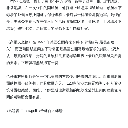
Furgol) 在最後一輪打了兩個不同的球場，贏得了冠軍，他們對此感到
非常驚訝。在一次任性的開球後，他打過上球場第18號球道，然後在下
球場第18號果嶺上開球，保標準桿，最終以一桿優勢贏得冠軍。獨特的
是，美國公開賽已在三個不同的巴爾圖斯羅球場（舊球場、上球場和下
球場）舉行七次。這個驚人的記錄不太可能被打破。
《高爾夫文摘》在 1993 年美國公開賽之前將下球場稱為“最長的哈
欠”，而巴爾圖斯羅爾的下球場正是美國公開賽場地要求的縮影。深沙
坑、厚實的長草、光滑的果嶺和長度是考驗世界上最好的職業球員所需
的要素。下層課程無疑擁有一切。
也許蒂林哈斯特是第一位以美觀的方式使用掩體的建築師。巴爾圖斯羅
爾的掩體不僅美觀，而且數量充足。 120多個沙坑位置精準，有人說沙
坑佈置很殘酷。因此，了解里斯瓊斯最新的地堡改造計劃如何經受住時
間的考驗將會很有趣。
#高秘書 #showgolf #全球百大球場