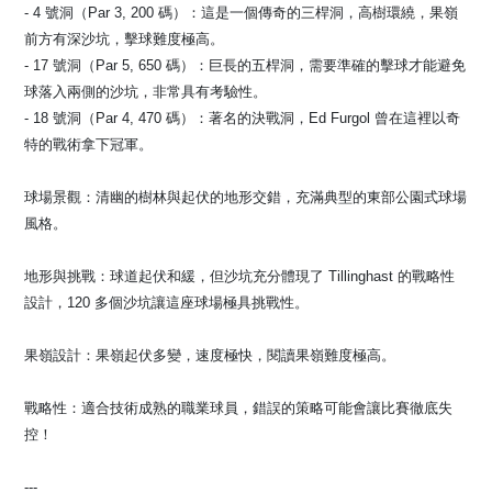
- 4 號洞（Par 3, 200 碼）：這是一個傳奇的三桿洞，高樹環繞，果嶺
前方有深沙坑，擊球難度極高。
- 17 號洞（Par 5, 650 碼）：巨長的五桿洞，需要準確的擊球才能避免
球落入兩側的沙坑，非常具有考驗性。
- 18 號洞（Par 4, 470 碼）：著名的決戰洞，Ed Furgol 曾在這裡以奇
特的戰術拿下冠軍。
球場景觀：清幽的樹林與起伏的地形交錯，充滿典型的東部公園式球場
風格。
地形與挑戰：球道起伏和緩，但沙坑充分體現了 Tillinghast 的戰略性
設計，120 多個沙坑讓這座球場極具挑戰性。
果嶺設計：果嶺起伏多變，速度極快，閱讀果嶺難度極高。
戰略性：適合技術成熟的職業球員，錯誤的策略可能會讓比賽徹底失
控！
---