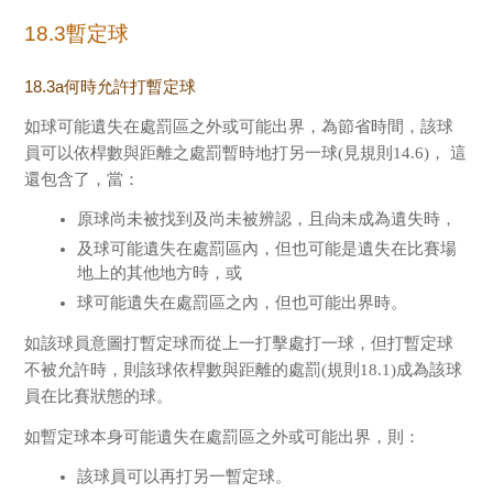
18.3暫定球
18.3a何時允許打暫定球
如球可能遺失在處罰區之外或可能出界，為節省時間，該球
員可以依桿數與距離之處罰暫時地打另一球(見規則14.6)， 這
還包含了，當：
原球尚未被找到及尚未被辨認，且尙未成為遺失時，
及球可能遺失在處罰區內，但也可能是遺失在比賽場
地上的其他地方時，或
球可能遺失在處罰區之內，但也可能出界時。
如該球員意圖打暫定球而從上一打擊處打一球，但打暫定球
不被允許時，則該球依桿數與距離的處罰(規則18.1)成為該球
員在比賽狀態的球。
如暫定球本身可能遺失在處罰區之外或可能出界，則：
該球員可以再打另一暫定球。