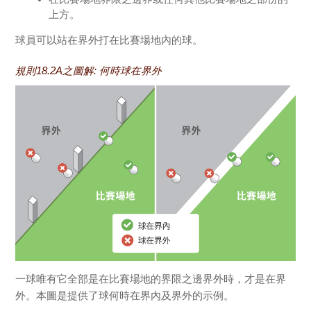
上方。
球員可以站在界外打在比賽場地內的球。
規則18.2A之圖解: 何時球在界外
一球唯有它全部是在比賽場地的界限之邊界外時，才是在界
外。本圖是提供了球何時在界內及界外的示例。