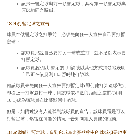
該另一暫定球與前一顆暫定球，具有第一顆暫定球與
原球相同之關係。
18.3b打暫定球之宣告
球員在做暫定球之打擊前，必須先向任一人宣告自己要打暫
定球：
該球員只說自己要打另一球或重打，並不足以表示要
打暫定球。
該球員必須以“暫定的”用詞或以其他方式清楚地表明
自己正在依規則18.3暫時地打該球。
如該球員未先向任一人宣告要打暫定球(即使他打算這樣做)，
即從上一打擊處打一球，則該球依桿數與距離之處罰(規則
18.1)成為該球員在比賽狀態中的球。
但是，如附近沒有人能聽到該球員的宣告，該球員還是可以
打暫定球，然後在可能的情況下告知同組人員他的行動。
18.3c繼續打暫定球，直到它成為比賽狀態中的球或須要放棄