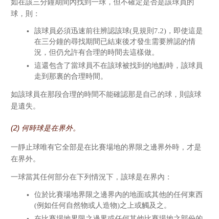
如在該三分鐘期間內找到一球，但不確定是否是該球員的
球，則：
該球員必須迅速前往辨認該球(見規則7.2)，即使這是
在三分鐘的尋找期間已結束後才發生需要辨認的情
況，但仍允許有合理的時間去這樣做。
這還包含了當球員不在該球被找到的地點時，該球員
走到那裏的合理時間。
如該球員在那段合理的時間不能確認那是自己的球，則該球
是遺失。
(2) 何時球是在界外。
一靜止球唯有它全部是在比賽場地的界限之邊界外時，才是
在界外。
一球當其任何部分在下列情況下，該球是在界內：
位於比賽場地界限之邊界內的地面或其他的任何東西
(例如任何自然物或人造物)之上或觸及之。
在比賽場地界限之邊界或任何其他比賽場地之部份的