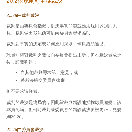
20.2依規則對爭議裁決
20.2a由裁判裁決
裁判是由委員會指派，以決事實問題並應用規則的規則人
員。裁判做出裁決前可以向委員會尋求協助。
裁判對事實的決定或如何應用規則，球員必須遵循。
球員無權對裁判之裁決向委員會提出上訴，但在裁決做成之
後，該裁判得：
向其他裁判尋求第二意見，或
將裁決提交委員會複審；
但不要求這樣做。
裁判的裁決是終局的，因此當裁判錯誤地授權球員違規，該
球員免罰。但何時裁判或委員會的錯誤裁決要被更正，見規
則20.2d。
20.2b由委員會裁決