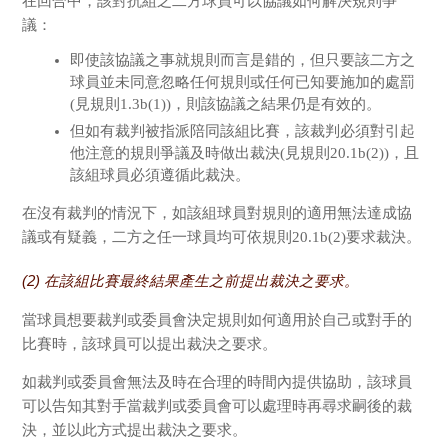
在回合中，該對抗組之二方球員可以協議如何解決規則爭
議：
即使該協議之事就規則而言是錯的，但只要該二方之
球員並未同意忽略任何規則或任何已知要施加的處罰
(見規則1.3b(1))，則該協議之結果仍是有效的。
但如有裁判被指派陪同該組比賽，該裁判必須對引起
他注意的規則爭議及時做出裁決(見規則20.1b(2))，且
該組球員必須遵循此裁決。
在沒有裁判的情況下，如該組球員對規則的適用無法達成協
議或有疑義，二方之任一球員均可依規則20.1b(2)要求裁決。
(2) 在該組比賽最終結果產生之前提出裁決之要求。
當球員想要裁判或委員會決定規則如何適用於自己或對手的
比賽時，該球員可以提出裁決之要求。
如裁判或委員會無法及時在合理的時間內提供協助，該球員
可以告知其對手當裁判或委員會可以處理時再尋求嗣後的裁
決，並以此方式提出裁決之要求。