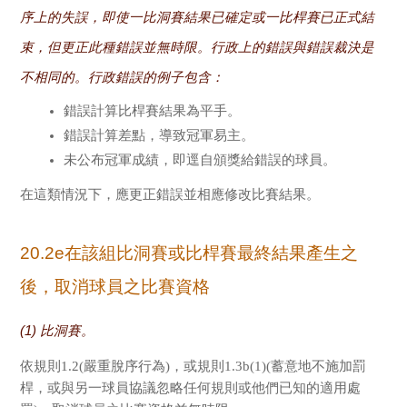
序上的失誤，即使一比洞賽結果已確定或一比桿賽已正式結
束，但更正此種錯誤並無時限。行政上的錯誤與錯誤裁決是
不相同的。行政錯誤的例子包含：
錯誤計算比桿賽結果為平手。
錯誤計算差點，導致冠軍易主。
未公布冠軍成績，即逕自頒獎給錯誤的球員。
在這類情況下，應更正錯誤並相應修改比賽結果。
20.2e在該組比洞賽或比桿賽最終結果產生之
後，取消球員之比賽資格
(1) 比洞賽。
依規則1.2(嚴重脫序行為)，或規則1.3b(1)(蓄意地不施加罰
桿，或與另一球員協議忽略任何規則或他們已知的適用處