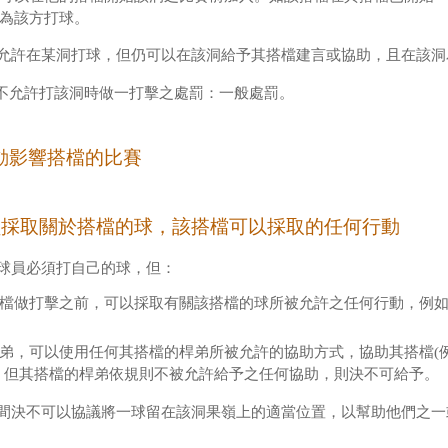
為該方打球。
許在某洞打球，但仍可以在該洞給予其搭檔建言或協助，且在該洞為其搭檔
而在不允許打該洞時做一打擊之處罰：一般處罰。
行動影響搭檔的比賽
球員採取關於搭檔的球，該搭檔可以採取的任何行動
球員必須打自己的球，但：
檔做打擊之前，可以採取有關該搭檔的球所被允許之任何行動，例
弟，可以使用任何其搭檔的桿弟所被允許的協助方式，協助其搭檔(
，但其搭檔的桿弟依規則不被允許給予之任何協助，則決不可給予。
間決不可以協議將一球留在該洞果嶺上的適當位置，以幫助他們之一或其他