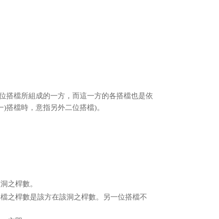
位搭檔所組成的一方，而這一方的各搭檔也是依
)搭檔時，意指另外二位搭檔)。
該洞之桿數。
搭檔之桿數是該方在該洞之桿數。另一位搭檔不