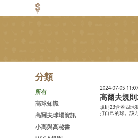
分類
2024-07-05 11:0
所有
高爾夫規則2
高球知識
規則23含蓋四球
打自己的球。該
高爾夫球場資訊
小高與高秘書