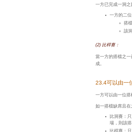
一方已完成一洞之
一方的二位
搭
該
(2) 比桿賽：
當一方的搭檔之一
成。
23.4可以由
一方可以由一位搭
如一搭檔缺席且在
比洞賽：只
場，則該搭
比桿賽：只