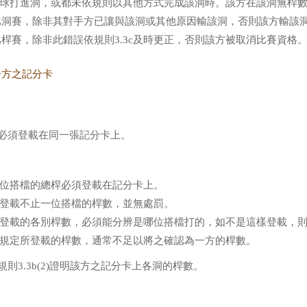
球打進洞，或都未依規則以其他方式完成該洞時。該方在該洞無桿
比洞賽，除非其對手方已讓與該洞或其他原因輸該洞，否則該方輸該
比桿賽，除非此錯誤依規則3.3c及時更正，否則該方被取消比賽資格
中一方之記分卡
必須登載在同一張記分卡上。
位搭檔的總桿必須登載在記分卡上。
登載不止一位搭檔的桿數，並無處罰。
登載的各別桿數，必須能分辨是哪位搭檔打的，如不是這樣登載，
規定所登載的桿數，通常不足以將之確認為一方的桿數。
則3.3b(2)證明該方之記分卡上各洞的桿數。
。