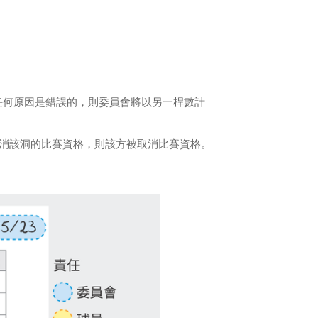
任何原因是錯誤的，則委員會將以另一桿數計
消該洞的比賽資格，則該方被取消比賽資格。